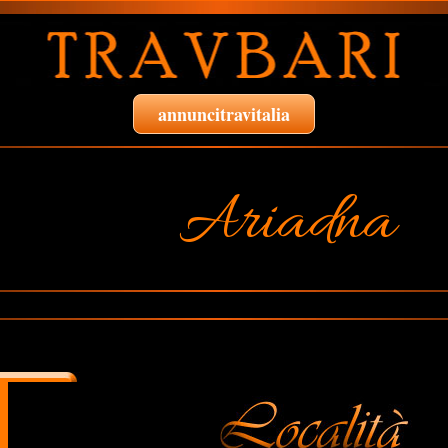
annuncitravitalia
Ariadna